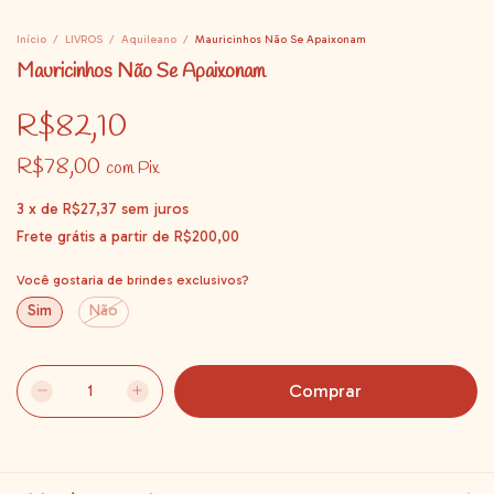
Início
/
LIVROS
/
Aquileano
/
Mauricinhos Não Se Apaixonam
Mauricinhos Não Se Apaixonam
R$82,10
R$78,00
com
Pix
3
x
de
R$27,37
sem juros
Frete grátis
a partir de
R$200,00
Você gostaria de brindes exclusivos?
Sim
Não