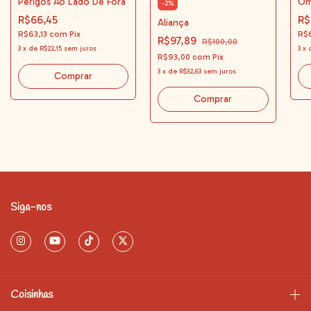
Perigos Ao Lado De Fora
Ôm
-
2
%
R$66,45
R$
Aliança
R$63,13
com
Pix
R$6
R$97,89
R$100,00
3
x
de
R$22,15
sem juros
3
x
R$93,00
com
Pix
3
x
de
R$32,63
sem juros
Comprar
Comprar
Siga-nos
Coisinhas