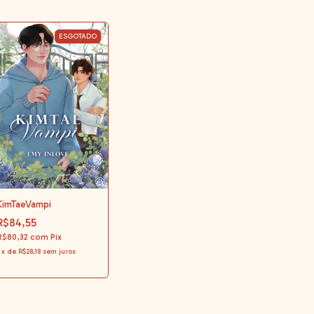
ESGOTADO
KimTaeVampi
R$84,55
R$80,32
com
Pix
x
de
R$28,18
sem juros