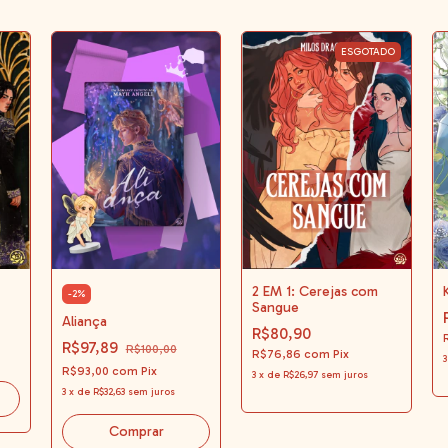
ESGOTADO
2 EM 1: Cerejas com
-
2
%
Sangue
Aliança
R$80,90
R$97,89
R$100,00
R$76,86
com
Pix
3
R$93,00
com
Pix
3
x
de
R$26,97
sem juros
3
x
de
R$32,63
sem juros
Comprar