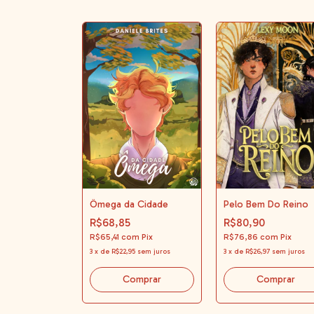
Ômega da Cidade
Pelo Bem Do Reino
R$68,85
R$80,90
R$65,41
com
Pix
R$76,86
com
Pix
3
x
de
R$22,95
sem juros
3
x
de
R$26,97
sem juros
Comprar
Comprar