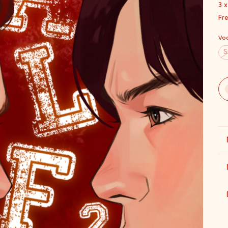
3
Fre
Voc
S