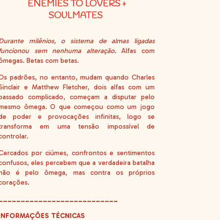
ENEMIES TO LOVERS +
SOULMATES
Durante milênios, o sistema de almas ligadas
funcionou sem nenhuma alteração.
Alfas com
ômegas. Betas com betas.
Os padrões, no entanto, mudam quando Charles
Sinclair e Matthew Fletcher, dois alfas com um
passado complicado, começam a disputar pelo
mesmo ômega. O que começou como um jogo
de poder e provocações infinitas, logo se
transforma em uma tensão impossível de
controlar.
Cercados por ciúmes, confrontos e sentimentos
confusos, eles percebem que a verdadeira batalha
não é pelo ômega, mas contra os próprios
corações.
___________________________
INFORMAÇÕES TÉCNICAS