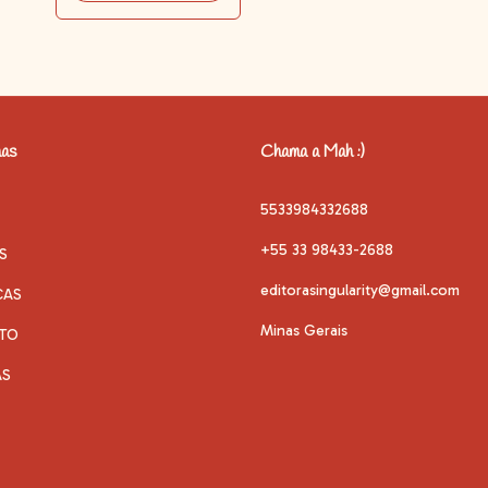
has
Chama a Mah :)
5533984332688
+55 33 98433-2688
S
editorasingularity@gmail.com
CAS
Minas Gerais
TO
AS