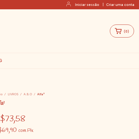
Iniciar sessão
|
Criar uma conta
(
0
)
G
io
/
LIVROS
/
A.B.O
/
Alfa²
fa²
$73,58
$69,90
com
Pix